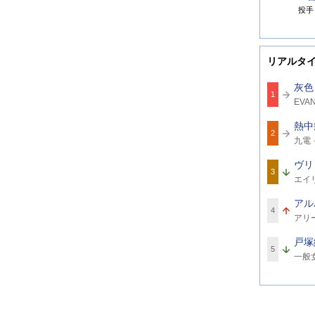
投手
リアルタ
灰色
1
関
EVA
連
ワ
熱中
ー
2
関
ド
九電
連
ワ
ヴリ
ー
3
関
ド
エイ
連
ワ
アル
ー
4
関
ド
アリ
連
ワ
戸塚
ー
5
関
ド
一般
連
ワ
ー
ド