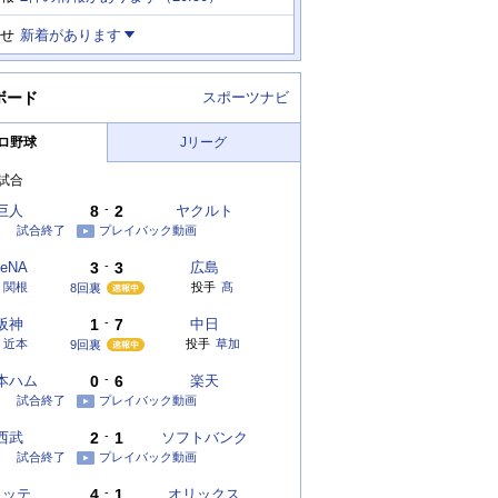
せ
新着があります
ボード
スポーツナビ
ロ野球
Jリーグ
試合
巨人
8
-
2
ヤクルト
試合終了
プレイバック動画
eNA
3
-
3
広島
関根
投手
髙
8回裏
阪神
1
-
7
中日
近本
投手
草加
9回裏
本ハム
0
-
6
楽天
試合終了
プレイバック動画
西武
2
-
1
ソフトバンク
試合終了
プレイバック動画
ロッテ
4
-
1
オリックス