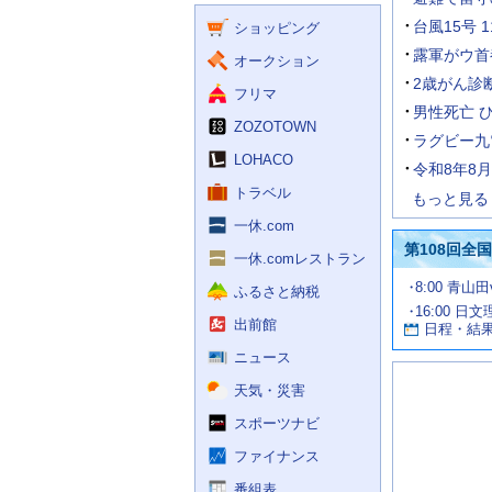
く
ー
ス
台風15号 
ショッピング
ビ
ス
露軍がウ首
オークション
2歳がん診断
フリマ
男性死亡 
ZOZOTOWN
ラグビー九
LOHACO
令和8年8
トラベル
もっと見る
一休.com
第108回全
一休.comレストラン
試
8:00 青山
ふるさと納税
合
16:00 日
お
情
出前館
日程・結
報
す
す
ニュース
め
天気・災害
の
記
スポーツナビ
事
ファイナンス
番組表