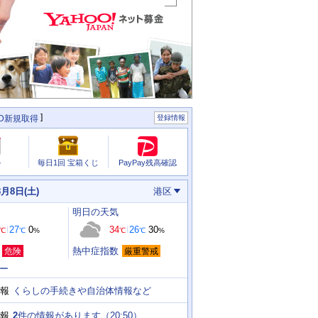
ID新規取得
登録情報
PayPay残高確認
ル
毎日1回 宝箱くじ
8月8日(土)
港区
明日
の天気
27
0
34
26
30
℃
℃
%
℃
℃
%
熱中症指数
危険
厳重警戒
ー
くらしの手続きや自治体情報など
報
2
件の情報があります（
20:50
）
報