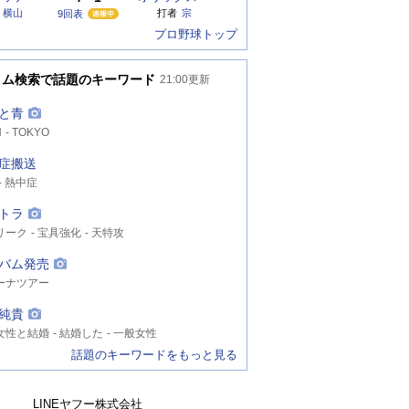
横山
打者
宗
9回表
プロ野球トップ
イム検索で話題のキーワード
21:00
更新
と青
N
TOKYO
症搬送
熱中症
トラ
リーク
宝具強化
天特攻
バム発売
ーナツアー
純貴
女性と結婚
結婚した
一般女性
話題のキーワードをもっと見る
LINEヤフー株式会社