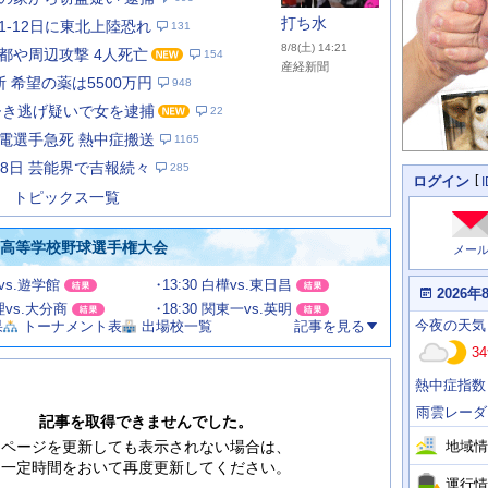
打ち水
11-12日に東北上陸恐れ
131
8/8(土) 14:21
都や周辺攻撃 4人死亡
154
産経新聞
 希望の薬は5500万円
948
ひき逃げ疑いで女を逮捕
22
あ
な
電選手急死 熱中症搬送
1165
た
月8日 芸能界で吉報続々
285
の
個
ログイン
人
ス
トピックス一覧
に
テ
関
ー
わ
国高等学校野球選手権大会
メー
タ
る
情
ス
田vs.遊学館
13:30 白樺vs.東日昌
報
本
2026年
日
文理vs.大分商
18:30 関東一vs.英明
今
の
今夜
の天気
果
トーナメント表
出場校一覧
記事を見る
日
天
明
34
気
日
、
の
熱中症指数
運
天
行
気
雨雲レーダ
情
記事を取得できませんでした。
報
地域情
ページを更新しても表示されない場合は、
一定時間をおいて再度更新してください。
運行情