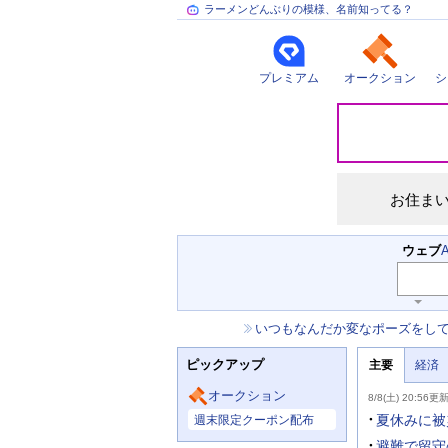
ラーメンどんぶりの模様、名前知ってる？
プレミアム
オークション
シ
災
害
情
報
お住ま
検
ウェブ
索
キ
ー
お
いつもなんだか変なポーズをし
ワ
知
ー
ニ
ら
ド
ピックアップ
主要
経済
ュ
せ
入
ー
力
主
ス
オークション
8/8(土) 20:56更
補
要
主
助
ニ
夏休みに被
週末限定クーポン配布
な
を
ュ
サ
開
ー
避難で留守