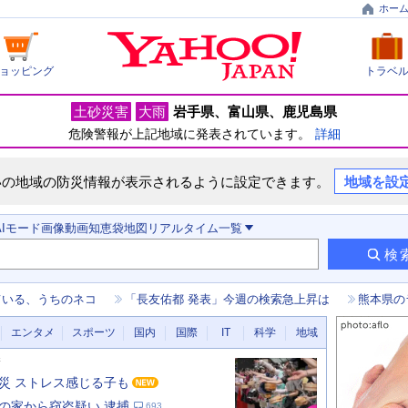
ホー
ョッピング
トラベ
土砂災害
大雨
岩手県
富山県
鹿児島県
危険警報が上記地域に発表されています。
詳細
いの地域の防災情報が表示されるように設定できます。
地域を設
AIモード
画像
動画
知恵袋
地図
リアルタイム
一覧
検
ている、うちのネコ
「長友佑都 発表」今週の検索急上昇は
熊本県の
エンタメ
スポーツ
国内
国際
IT
科学
地域
新
災 ストレス感じる子も
の家から窃盗疑い 逮捕
693