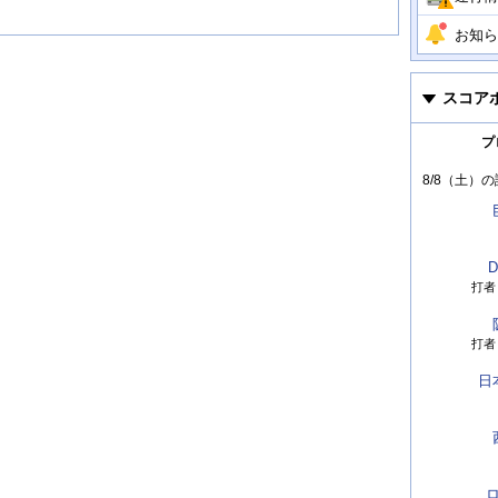
お知ら
スコア
プ
8/8（土）
の
D
打者
打者
日