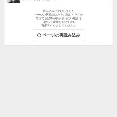
数
メ
お
ン
す
読み込みに失敗しました
ト
す
ページの再読み込みをお試しください
数
それでも記事が表示されない場合は
め
しばらく時間をおいてから
記
再度アクセスしてください
事
ページの再読み込み