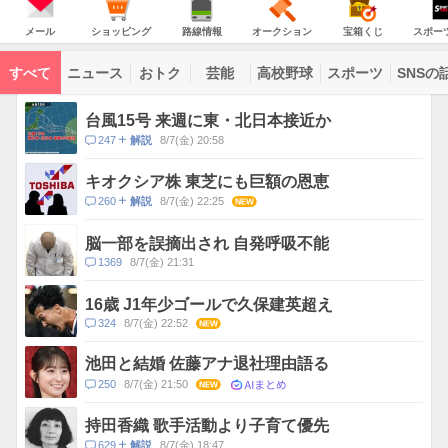
JAPAN
天
温
気
ダ
の
気
ー
メ
シ
路
オ
宝
ス
主
ー
ョ
線
ー
箱
ポ
メール
ショッピング
路線情報
オークション
宝箱くじ
スポー
な
ル
ッ
情
ク
く
ー
サ
ピ
報
シ
じ
ツ
ー
コ
ン
ョ
ナ
ビ
すべて
ニュース
おトク
芸能
高校野球
スポーツ
SNSの
グ
ン
ビ
ン
ス
テ
ト
ン
ピ
台風15号 来週に東・北日本接近か
ツ
ッ
一
コ
247
8/7(金) 20:58
解説
ク
覧
メ
ス
ン
キオクシア株 東芝にも巨額の恩恵
ト
コ
260
8/7(金) 22:25
NEW
解説
数
メ
ン
脳一部を誤摘出され 自発呼吸不能
ト
コ
1369
8/7(金) 21:31
数
メ
ン
16歳 J1年少ゴールで久保建英超え
ト
コ
324
8/7(金) 22:52
NEW
数
メ
ン
池田と結婚 佐藤アナ退社理由語る
ト
AIまとめ
コ
250
8/7(金) 21:50
NEW
数
メ
ン
持田香織 歌手活動より子育て優先
ト
コ
629
8/7(金) 18:47
解説