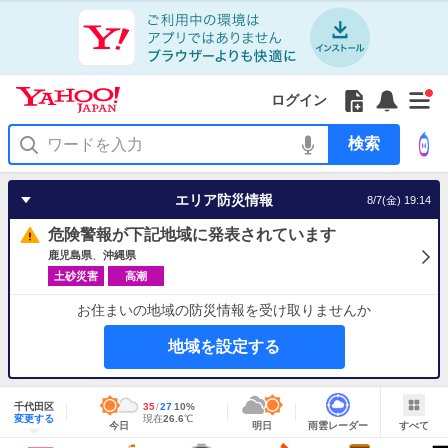
Yahoo!
Yahoo!
フ
フ
Yahoo!
お
サ
Yahoo!
新
JAPAN
ログイン
JAPAN
ォ
ォ
JAPAN
知
イ
JAPAN
着
ア
ロ
ロ
か
ら
ド
ID
Yahoo!
着
プ
ー
ー
ら
せ
メ
で
検
せ
リ
を
の
一
ニ
ロ
索
替
を
開
お
覧
ュ
グ
え
使
く
知
を
ー
イ
テ
う
エリア防災情報
8/7(金) 19:14
ら
開
を
ン
ー
せ
く
開
マ
危険警報が下記地域に発表されています
く
あ
り
鹿児島県
沖縄県
土砂災害
高潮
お住まいの地域の防災情報を受け取りませんか
地域を設定する
地
域
千代田区
最
35
最
降
27
10
%
情
明
雨
す
今
変更する
高
低
水
現
現在
26.6
℃
報
今日
明日
雨雲レーダー
すべて
日
雲
べ
日
気
気
確
在
の
レ
て
の
温
温
率
気
Yahoo!
天
ー