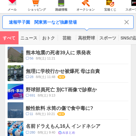
JAPAN
天
温
気
ダ
の
気
ー
メ
シ
路
オ
宝
ス
主
ー
ョ
線
ー
箱
ポ
メール
ショッピング
路線情報
オークション
宝箱くじ
スポー
な
ル
ッ
情
ク
く
ー
サ
ピ
報
シ
じ
ツ
ー
コ
ン
ョ
ナ
ビ
速報甲子園 関東第一など強豪登場
グ
ン
ビ
ン
ス
テ
ン
ツ
すべて
ニュース
おトク
芸能
高校野球
スポーツ
SNSの
一
ト
覧
ピ
熊本地震の死者39人に 県発表
ッ
コ
56
8/8(土) 11:21
ク
メ
ス
ン
無理に学校行かせ被爆死 母は自責
ト
コ
28
8/8(土) 11:48
NEW
数
メ
ン
野球部員死亡 別CT画像で診察か
ト
コ
691
8/8(土) 9:13
数
メ
ン
酸性飲料 水筒の傷で食中毒に?
ト
コ
11
8/8(土) 10:21
NEW
数
メ
ン
名前ドラえもん16人 インドネシア
ト
AIまとめ
コ
280
8/8(土) 9:40
数