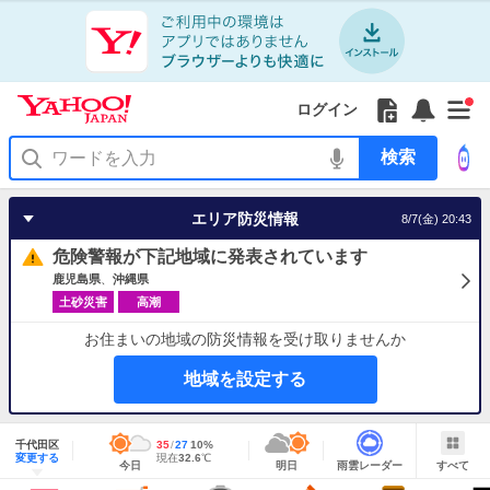
Yahoo!
Yahoo!
フ
フ
Yahoo!
お
サ
Yahoo!
新
JAPAN
ログイン
JAPAN
ォ
ォ
JAPAN
知
イ
JAPAN
着
ア
ロ
ロ
か
ら
ド
ID
Yahoo!
着
プ
ー
ー
ら
せ
メ
で
検
せ
リ
を
の
一
ニ
ロ
索
替
を
開
お
覧
ュ
グ
え
使
く
知
を
ー
イ
テ
う
エリア防災情報
8/7(金) 20:43
ら
開
を
ン
ー
せ
く
開
マ
危険警報が下記地域に発表されています
く
あ
り
鹿児島県
沖縄県
土砂災害
高潮
お住まいの地域の防災情報を受け取りませんか
地域を設定する
地
域
千代田区
最
35
最
降
27
10
%
情
明
雨
す
今
変更する
高
低
水
現
現在
32.6
℃
報
今日
明日
雨雲レーダー
すべて
日
雲
べ
日
気
気
確
在
の
レ
て
の
温
温
率
気
Yahoo!
天
ー