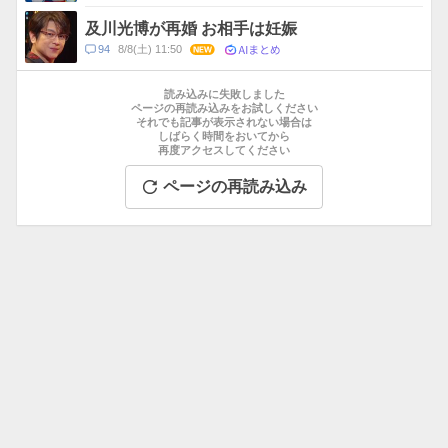
メ
ン
及川光博が再婚 お相手は妊娠
ト
AIまとめ
コ
94
8/8(土) 11:50
NEW
数
メ
お
ン
す
読み込みに失敗しました
ト
す
ページの再読み込みをお試しください
数
それでも記事が表示されない場合は
め
しばらく時間をおいてから
記
再度アクセスしてください
事
ページの再読み込み