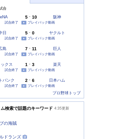
試合
eNA
5
-
10
阪神
試合終了
プレイバック動画
中日
5
-
0
ヤクルト
試合終了
プレイバック動画
広島
7
-
11
巨人
試合終了
プレイバック動画
リックス
1
-
3
楽天
試合終了
プレイバック動画
トバンク
2
-
6
日本ハム
試合終了
プレイバック動画
プロ野球トップ
イム検索で話題のキーワード
4:35
更新
ブの海賊
ルドランズ