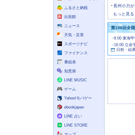
長州小力が
ふるさと納税
もっと見る
出前館
ニュース
第108回全
天気・災害
試
8:00 東海
合
スポーツナビ
16:00 立命
お
情
日程・結
報
す
ファイナンス
す
番組表
め
の
知恵袋
記
事
LINE MUSIC
ゲーム
Yahoo!モバゲー
ebookjapan
LINE 占い
LINE STORE
マップ