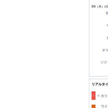
8/6（木）
の
D
オ
ソフ
リアルタ
カリ
1
ワイ