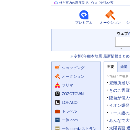
外と室内の温度差で、心までだるい夜
プレミアム
オークション
シ
検
ウェブ
索
主
キ
ー
な
お
令和8年熊本地震 最新情報まとめ
ワ
サ
知
ー
ー
ニ
ら
ド
主要
経済
ュ
ショッピング
せ
ビ
入
ー
力
主
ス
ス
オークション
8/7(金) 0:23更新
補
要
助
ニ
避難所巡り
フリマ
を
ュ
開
ー
きのこ雲目
く
ZOZOTOWN
ス
陸自が個人
LOHACO
イオン爆発
トラベル
エース級の
一休.com
みんなで大
太陽表面 
一休.comレストラン