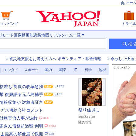
ホー
ョッピング
トラベ
AIモード
画像
動画
知恵袋
地図
リアルタイム
一覧
検
被災地支援をお考えの方へ ボランティア・募金情報
今欲しい快適
エンタメ
スポーツ
国内
国際
IT
科学
地域
格差も 制度の改革急務
872
撃 復興語る元広島捕手
83
情報収集か 対象者証言
祭り佳境に
 ガス供給会社コメント
8/6(木) 7:20
財務官僚人事が波紋
3648
陸奥新報
家さん債務超過額 判明
1583
あ
な
過去最高の解像度で観測
328