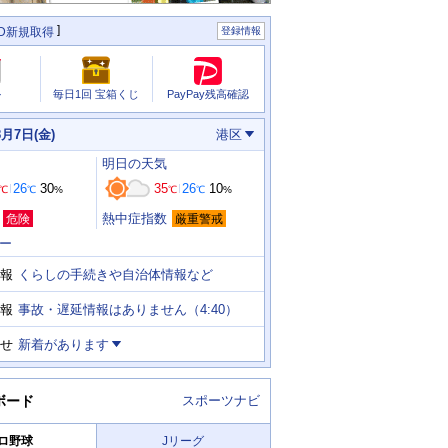
ID新規取得
登録情報
PayPay残高確認
ル
毎日1回 宝箱くじ
8月7日(金)
港区
明日
の天気
26
30
35
26
10
℃
℃
%
℃
℃
%
熱中症指数
危険
厳重警戒
ー
くらしの手続きや自治体情報など
報
事故・遅延情報はありません（4:40）
報
せ
新着があります
ボード
スポーツナビ
ロ野球
Jリーグ