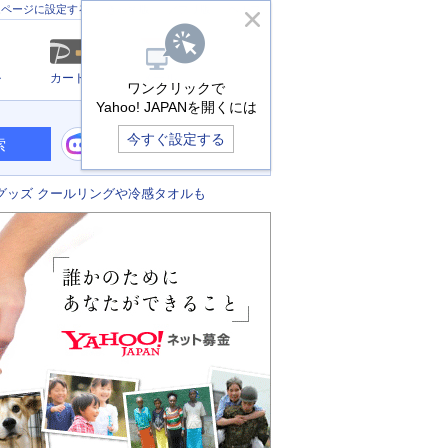
きっず版
アプリ版
ヘルプ
ムページに設定する
ル
カード
メール
ワンクリックで
Yahoo! JAPANを開くには
今すぐ設定する
索
グッズ クールリングや冷感タオルも