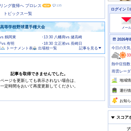
た
リング復帰へ プロレス
135
の
個
ログイン
人
ス
トピックス一覧
に
テ
関
ー
わ
国高等学校野球選手権大会
メー
タ
る
情
ス
甲vs.鶴岡東
13:30 八幡商vs.健高崎
報
本
2026年
日
宇vs.有明
18:30 立正淞vs.長崎日
今
の
今日
の天気
果
トーナメント表
出場校一覧
記事を見る
日
天
明
33
気
日
、
の
熱中症指数
運
天
行
気
雨雲レーダ
情
記事を取得できませんでした。
報
地域情
ページを更新しても表示されない場合は、
一定時間をおいて再度更新してください。
運行情
お知ら
スコア
プ